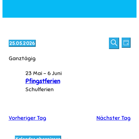
Veranstaltungen
Veransta
Vera
25.05.2026
Tag
Ansi
Suche
Suche
für
Datum
Navi
und
Ganztägig
wählen.
25
Ansichten
Mai
Navigatio
23 Mai
-
6 Juni
Pfingstferien
2026
Schulferien
Vorheriger Tag
Nächster Tag