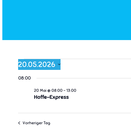
Veranstaltungen
20.05.2026
für
Datum
08:00
wählen.
20
20 Mai @ 08:00
-
13:00
Hoffe-Express
Mai
2026
Vorheriger Tag