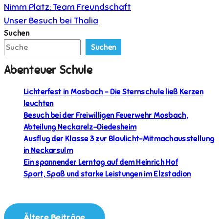
Beitragsnavigation
Nimm Platz: Team Freundschaft
Unser Besuch bei Thalia
Suchen
Suchen
Abenteuer Schule
Lichterfest in Mosbach – Die Sternschule ließ Kerzen
leuchten
Besuch bei der Freiwilligen Feuerwehr Mosbach,
Abteilung Neckarelz-Diedesheim
Ausflug der Klasse 3 zur Blaulicht-Mitmachausstellung
in Neckarsulm
Ein spannender Lerntag auf dem Heinrich Hof
Sport, Spaß und starke Leistungen im Elzstadion
Ältere Beiträge