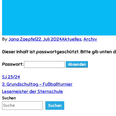
By
Jana Zaepfel
22. Juli 2024
Aktuelles
,
Archiv
Dieser Inhalt ist passwortgeschützt. Bitte gib unten 
Passwort:
SJ 23/24
Beitragsnavigation
2. Grundschultag – Fußballturnier
Lesemeister der Sternschule
Suchen
Suchen