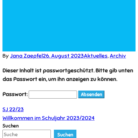
By
Jana Zaepfel
26. August 2023
Aktuelles
,
Archiv
Dieser Inhalt ist passwortgeschützt. Bitte gib unten
das Passwort ein, um ihn anzeigen zu können.
Passwort:
SJ 22/23
Beitragsnavigation
Willkommen im Schuljahr 2023/2024
Suchen
Suchen