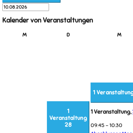
Kalender von Veranstaltungen
Montag
Dienstag
Mitt
M
D
M
1 Veranstaltun
1
1 Veranstaltung,
Veranstaltung
28
09:45
-
10:30