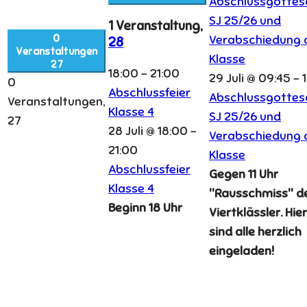
Abschlussgottes
SJ 25/26 und
1 Veranstaltung,
0
Verabschiedung d
28
Veranstaltungen
Klasse
27
18:00
-
21:00
29 Juli @ 09:45
-
0
Abschlussfeier
Abschlussgottes
Veranstaltungen,
Klasse 4
SJ 25/26 und
27
28 Juli @ 18:00
-
Verabschiedung d
21:00
Klasse
Abschlussfeier
Gegen 11 Uhr
Klasse 4
"Rausschmiss" d
Beginn 18 Uhr
Viertklässler. Hie
sind alle herzlich
eingeladen!