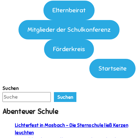
Elternbeirat
Mitglieder der Schulkonferenz
Förderkreis
Startseite
Suchen
Suchen
Abenteuer Schule
Lichterfest in Mosbach – Die Sternschule ließ Kerzen
leuchten