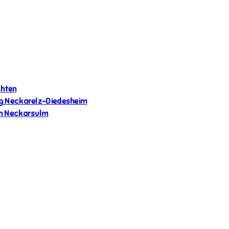
chten
ung Neckarelz-Diedesheim
in Neckarsulm