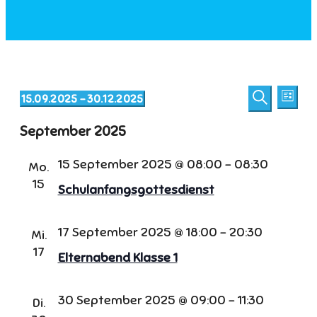
Veranstaltungen
Veransta
Vera
15.09.2025
 - 
30.12.2025
Liste
Ansi
Suche
Suche
Datum
Navi
und
September 2025
wählen.
Ansichten
15 September 2025 @ 08:00
-
08:30
Navigatio
Mo.
15
Schulanfangsgottesdienst
17 September 2025 @ 18:00
-
20:30
Mi.
17
Elternabend Klasse 1
30 September 2025 @ 09:00
-
11:30
Di.